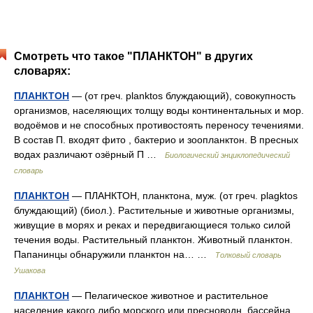
Смотреть что такое "ПЛАНКТОН" в других
словарях:
ПЛАНКТОН
— (от греч. planktos блуждающий), совокупность
организмов, населяющих толщу воды континентальных и мор.
водоёмов и не способных противостоять переносу течениями.
В состав П. входят фито , бактерио и зоопланктон. В пресных
водах различают озёрный П …
Биологический энциклопедический
словарь
ПЛАНКТОН
— ПЛАНКТОН, планктона, муж. (от греч. plagktos
блуждающий) (биол.). Растительные и животные организмы,
живущие в морях и реках и передвигающиеся только силой
течения воды. Растительный планктон. Животный планктон.
Папанинцы обнаружили планктон на… …
Толковый словарь
Ушакова
ПЛАНКТОН
— Пелагическое животное и растительное
население какого либо морского или пресноводн. бассейна,