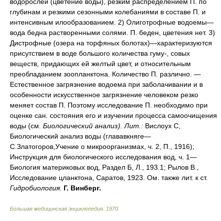
водорослей (цветение воды), резким распределением П. по
глубинам и резкими сезонными колебаниями в составе П. и
интенсивным илообразованием. 2) Олиготрофные водоемы—
вода бедна растворенными солями. П. беден, цветения нет. 3)
Дистрофные (озера на торфяных болотах)—характеризуются
присутствием в воде большого количества гуму-, совых
веществ, придающих ей желтый цвет, и относительным
преобладанием зоопланктона. Количество П. различно. —
Естественное загрязнение водоема при заболачивании и в
особенности искусственное загрязнение человеком резко
меняет состав П. Поэтому исследование П. необходимо при
оценке сан. состояния его и изучении процесса самоочищения
воды (см.
Биологический анализ).
Лит.:
Вислоух С,
Биологический анализ воды (глававкняге—
С.Златогоров,Учение о микроорганизмах, ч. 2, П., 1916);
Инструкция для биологического исследования вод, ч. 1—
Биология материковых вод, Раздел Б, Л., 193.1; Рылов В.,
Исследование цланктона, Саратов, 1923. Ом. также лит. к ст.
Гидробиология.
Г. Винберг.
Большая медицинская энциклопедия
.
1970
.