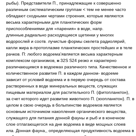
рыбы). Представители П., принадлежащие к совершенно
различным систематическим группам < тем не менее часто
обладают сходными чертами строения, которые являются
весьма характерными для планктических форм
приспособлениями для «парения» в воде, напр.
длинные,радиально расходящиеся щетинки у многих
водорослей и соотв. лучистые формы скелета радиолярий,
капли жира в-протоплазме планктических простейших и в теле
рачков. П: любого водоема'является весьма характерным
комплексом организмов,
н
32S S24 резко и характерно
различающимся в водоемах различного типа. Качественное и
количественное развитие П. в каждом данном- водоеме
зависит от условий водоема и в первую очередь от состава
растворенных в воде минеральных веществ, служащих
пищевым материалом для растительного П. (фитопланктон),
за счет которого идет развитие животного П. (зоопланктон). П. в
целом в свою очередь в болыпинстве водоемов является
основным источником накопления органического вещества,
служащего для питания донной фауны и рыб и в конечном
слое отлагающегося на дне водоема в виде мощных слоев
ила. Донная фауна,, определяющая продуктивность водоема в