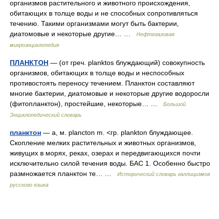
организмов растительного и животного происхождения,
обитающих в толще воды и не способных сопротивляться
течению. Такими организмами могут быть бактерии,
диатомовые и некоторые другие… …
Нефтегазовая
микроэнциклопедия
ПЛАНКТОН
— (от греч. planktos блуждающий) совокупность
организмов, обитающих в толще воды и неспособных
противостоять переносу течением. Планктон составляют
многие бактерии, диатомовые и некоторые другие водоросли
(фитопланктон), простейшие, некоторые… …
Большой
Энциклопедический словарь
планктон
— а, м. plancton m. <гр. plankton блуждающее.
Скопление мелких растительных и животных организмов,
живущих в морях, реках, озерах и передвигающихся почти
исключительно силой течения воды. БАС 1. Особенно быстро
размножается планктон те… …
Исторический словарь галлицизмов
русского языка