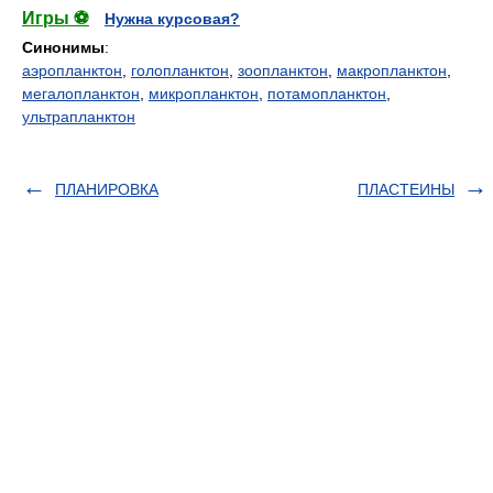
Игры ⚽
Нужна курсовая?
Синонимы
:
аэропланктон
,
голопланктон
,
зоопланктон
,
макропланктон
,
мегалопланктон
,
микропланктон
,
потамопланктон
,
ультрапланктон
ПЛАНИРОВКА
ПЛАСТЕИНЫ