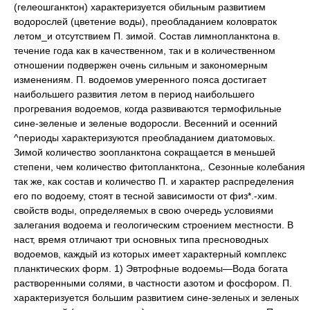
(гелеошганктон) характеризуется обильным развитием
водорослей (цветение воды), преобладанием коловраток
летом_и отсутствием П. зимой. Состав лимнопланктона в.
течение года как в качественном, так и в количественном
отношении подвержен очень сильным и закономерным
изменениям. П. водоемов умеренного пояса достигает
наибольшего развития летом в период наибольшего
прогревания водоемов, когда развиваются термофильные
сине-зеленые и зеленые водоросли. Весенний и осенний
^периоды характеризуются преобладанием диатомовых.
Зимой количество зоопланктона сокращается в меньшей
степени, чем количество фитопланктона,. Сезонные колебания
так же, как состав и количество П. и характер распределения
его по водоему, стоят в тесной зависимости от физ*.-хим.
свойств воды, определяемых в свою очередь условиями
залегания водоема и геологическим строением местности. В
наст, время отличают три основных типа пресноводных
водоемов, каждый из которых имеет характерный комплекс
планктических форм. 1) Эвтрофные водоемы—Вода богата
растворенными солями, в частности азотом и фосфором. П.
характеризуется большим развитием сине-зеленых и зеленых