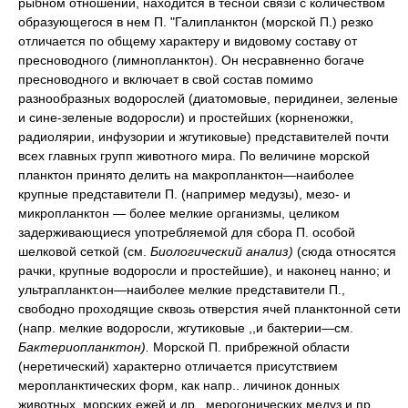
рыбном отношении, находится в тесной связи с количеством
образующегося в нем П. "Галипланктон (морской П.) резко
отличается по общему характеру и видовому составу от
пресноводного (лимнопланктон). Он несравненно богаче
пресноводного и включает в свой состав помимо
разнообразных водорослей (диатомовые, перидинеи, зеленые
и сине-зеленые водоросли) и простейших (корненожки,
радиолярии, инфузории и жгутиковые) представителей почти
всех главных групп животного мира. По величине морской
планктон принято делить на макропланктон—наиболее
крупные представители П. (например медузы), мезо- и
микропланктон — более мелкие организмы, целиком
задерживающиеся употребляемой для сбора П. особой
шелковой сеткой (см.
Биологический анализ)
(сюда относятся
рачки, крупные водоросли и простейшие), и наконец нанно; и
ультрапланкт.он—наиболее мелкие представители П.,
свободно проходящие сквозь отверстия ячей планктонной сети
(напр. мелкие водоросли, жгутиковые ,,и бактерии—см.
Бактериопланктон).
Морской П. прибрежной области
(неретический) характерно отличается присутствием
меропланктических форм, как напр.. личинок донных
животных, морских ежей и др., мерогонических медуз и пр.