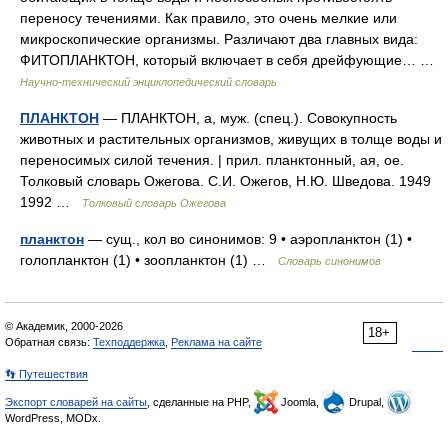
переносу течениями. Как правило, это очень мелкие или
микроскопические организмы. Различают два главных вида:
ФИТОПЛАНКТОН, который включает в себя дрейфующие… …
Научно-технический энциклопедический словарь
ПЛАНКТОН
— ПЛАНКТОН, а, муж. (спец.). Совокупность
животных и растительных организмов, живущих в толще воды и
переносимых силой течения. | прил. планктонный, ая, ое.
Толковый словарь Ожегова. С.И. Ожегов, Н.Ю. Шведова. 1949
1992 …
Толковый словарь Ожегова
планктон
— сущ., кол во синонимов: 9 • аэропланктон (1) •
голопланктон (1) • зоопланктон (1) …
Словарь синонимов
© Академик, 2000-2026
18+
Обратная связь:
Техподдержка
,
Реклама на сайте
👣 Путешествия
Экспорт словарей на сайты
, сделанные на PHP,
Joomla,
Drupal,
WordPress, MODx.