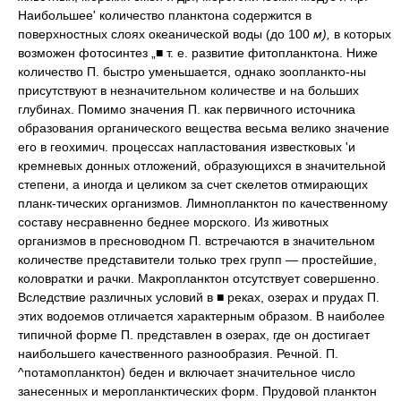
Наибольшее' количество планктона содержится в
поверхностных слоях океанической воды (до 100
м),
в которых
возможен фотосинтез „■ т. е. развитие фитопланктона. Ниже
количество П. быстро уменьшается, однако зоопланкто-ны
присутствуют в незначительном количестве и на больших
глубинах. Помимо значения П. как первичного источника
образования органического вещества весьма велико значение
его в геохимич. процессах напластования известковых 'и
кремневых донных отложений, образующихся в значительной
степени, а иногда и целиком за счет скелетов отмирающих
планк-тических организмов. Лимнопланктон по качественному
составу несравненно беднее морского. Из животных
организмов в пресноводном П. встречаются в значительном
количестве представители только трех групп — простейшие,
коловратки и рачки. Макропланктон отсутствует совершенно.
Вследствие различных условий в ■ реках, озерах и прудах П.
этих водоемов отличается характерным образом. В наиболее
типичной форме П. представлен в озерах, где он достигает
наибольшего качественного разнообразия. Речной. П.
^потамопланктон) беден и включает значительное число
занесенных и меропланктических форм. Прудовой планктон